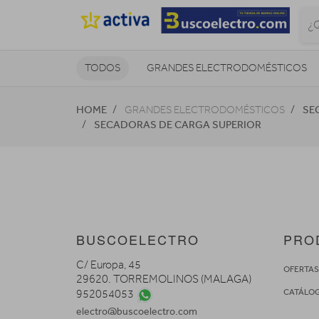
TODOS
GRANDES ELECTRODOMÉSTICOS
TELEVISORES Y REPRODUCTORES
HOME
SE
GRANDES ELECTRODOMÉSTICOS
SECADORAS DE CARGA SUPERIOR
NAVEGADORES GPS
CONSOL
BUSCOELECTRO
PRO
C/ Europa, 45
OFERTA
29620. TORREMOLINOS (MALAGA)
CATÁLO
952054053
electro@buscoelectro.com