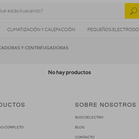
CLIMATIZACIÓN Y CALEFACCIÓN
PEQUEÑOS ELECTRODO
SONIDO / AUDIO
CÁMARAS FOTO/VÍDEO
TELEFONÍA
CADORAS Y CENTRIFUGADORAS
AS
ILUMINACIÓN
HIGIENE Y SALUD
ENERGÍA
No hay productos
DUCTOS
SOBRE NOSOTROS
S
BUSCOELECTRO
GO COMPLETO
BLOG
CONTACTO