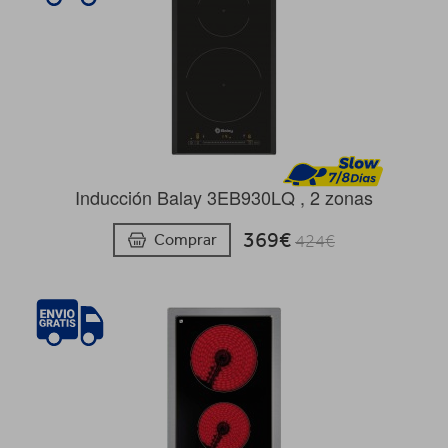
Inducción Balay 3EB930LQ , 2 zonas
369€
Comprar
424€