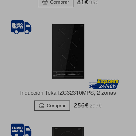
81€
Comprar
95€
Inducción Teka IZC32310MPS, 2 zonas
256€
Comprar
297€