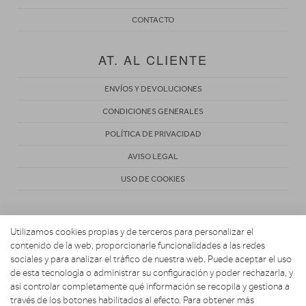
CONTACTO
AT. AL CLIENTE
ENVÍOS Y DEVOLUCIONES
CONDICIONES GENERALES
POLÍTICA DE PRIVACIDAD
AVISO LEGAL
USO DE COOKIES
Utilizamos cookies propias y de terceros para personalizar el
contenido de la web, proporcionarle funcionalidades a las redes
sociales y para analizar el tráfico de nuestra web. Puede aceptar el uso
de esta tecnología o administrar su configuración y poder rechazarla, y
Copyright 2026. BUSCOELECTRO
así controlar completamente qué información se recopila y gestiona a
través de los botones habilitados al efecto. Para obtener más