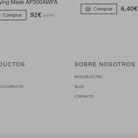
fying Mask AP300AWFA
6,40
Comprar
92€
Comprar
110€
DUCTOS
SOBRE NOSOTROS
S
BUSCOELECTRO
GO COMPLETO
BLOG
CONTACTO