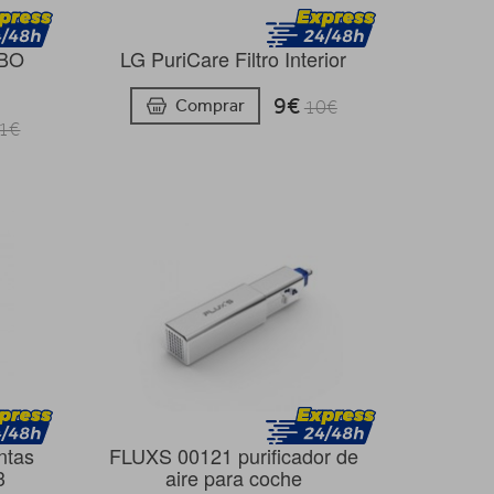
BO
LG PuriCare Filtro Interior
9€
Comprar
10€
1€
ntas
FLUXS 00121 purificador de
3
aire para coche