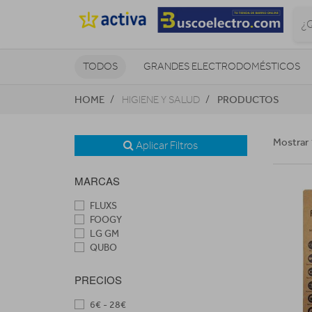
TODOS
GRANDES ELECTRODOMÉSTICOS
HOME
PRODUCTOS
HIGIENE Y SALUD
TELEVISORES Y REPRODUCTORES
NAVEGADORES GPS
CONSOL
Mostrar 
Aplicar Filtros
MARCAS
FLUXS
FOOGY
LG GM
QUBO
PRECIOS
6€ - 28€