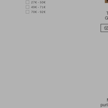
27€ - 50€
49€ - 71€
70€ - 92€
G
puri