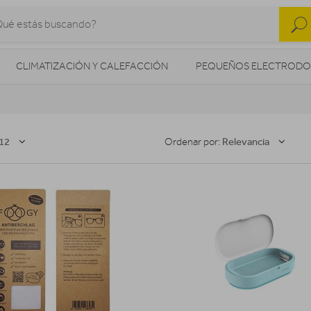
CLIMATIZACIÓN Y CALEFACCIÓN
PEQUEÑOS ELECTRODO
SONIDO / AUDIO
CÁMARAS FOTO/VÍDEO
TELEFONÍA
AS
ILUMINACIÓN
HIGIENE Y SALUD
ENERGÍA
12
Relevancia
Ordenar por: