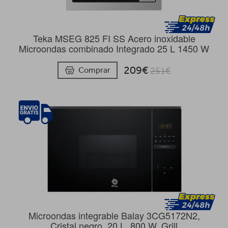
Teka MSEG 825 FI SS Acero inoxidable
Microondas combinado Integrado 25 L 1450 W
209€
Comprar
251€
Microondas integrable Balay 3CG5172N2,
Cristal negro, 20 L, 800 W, Grill