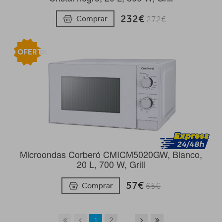
232€
Comprar
272€
OFERTA
Microondas Corberó CMICM5020GW, Blanco,
20 L, 700 W, Grill
57€
Comprar
65€
1
2
...