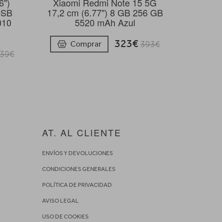
6")
Xiaomi Redmi Note 15 5G
USB
17,2 cm (6.77") 8 GB 256 GB
010
5520 mAh Azul
323€
Comprar
393€
39€
AT. AL CLIENTE
ENVÍOS Y DEVOLUCIONES
CONDICIONES GENERALES
POLÍTICA DE PRIVACIDAD
AVISO LEGAL
USO DE COOKIES