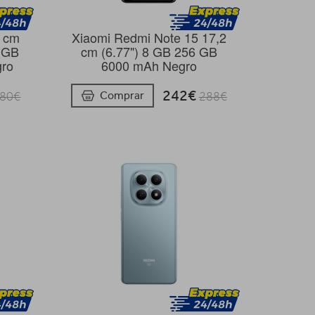
5 cm
Xiaomi Redmi Note 15 17,2
4 GB
cm (6.77") 8 GB 256 GB
gro
6000 mAh Negro
242€
Comprar
80€
288€