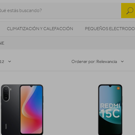
CLIMATIZACIÓN Y CALEFACCIÓN
PEQUEÑOS ELECTRODO
NE
SONIDO / AUDIO
CÁMARAS FOTO/VÍDEO
TELEFONÍA
AS
ILUMINACIÓN
HIGIENE Y SALUD
ENERGÍA
12
Relevancia
Ordenar por: