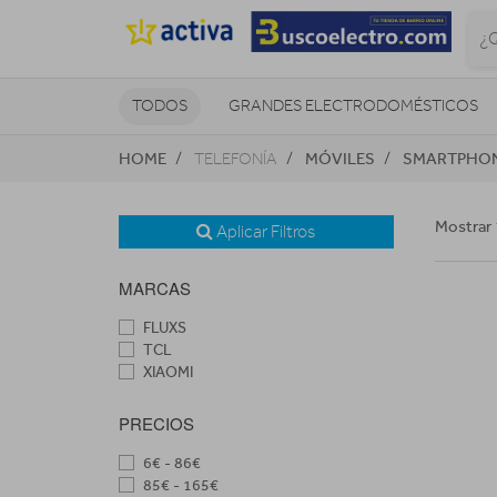
TODOS
GRANDES ELECTRODOMÉSTICOS
HOME
MÓVILES
SMARTPHO
TELEFONÍA
TELEVISORES Y REPRODUCTORES
NAVEGADORES GPS
CONSOL
Mostrar 
Aplicar Filtros
MARCAS
FLUXS
TCL
XIAOMI
PRECIOS
6€ - 86€
85€ - 165€