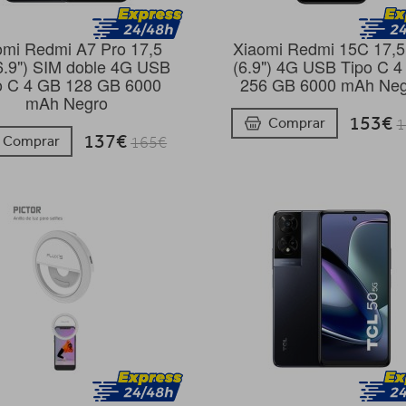
omi Redmi A7 Pro 17,5
Xiaomi Redmi 15C 17,
6.9") SIM doble 4G USB
(6.9") 4G USB Tipo C 
o C 4 GB 128 GB 6000
256 GB 6000 mAh Ne
mAh Negro
153€
Comprar
1
137€
Comprar
165€