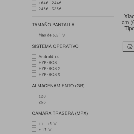
164€ - 244€
243€ - 323€
Xia
cm (
TAMAÑO PANTALLA
Tip
Mas de 5.5''
SISTEMA OPERATIVO
Android 14
HYPEROS
HYPEROS 2
HYPEROS 3
ALMACENAMIENTO (GB)
128
256
CÁMARA TRASERA (MPX)
11 - 16
+ 17