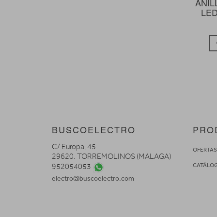
ANIL
LED
BUSCOELECTRO
PRO
C/ Europa, 45
OFERTA
29620. TORREMOLINOS (MALAGA)
CATÁLO
952054053
electro@buscoelectro.com