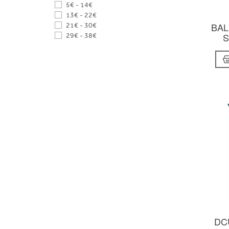
5€ - 14€
13€ - 22€
BAL
21€ - 30€
S
29€ - 38€
DCU