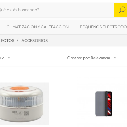
CLIMATIZACIÓN Y CALEFACCIÓN
PEQUEÑOS ELECTRODO
 FOTOS
ACCESORIOS
SONIDO / AUDIO
CÁMARAS FOTO/VÍDEO
TELEFONÍA
AS
ILUMINACIÓN
HIGIENE Y SALUD
ENERGÍA
12
Relevancia
Ordenar por: