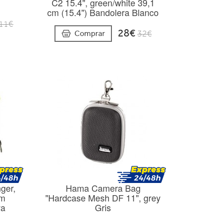
C2 15.4", green/white 39,1
cm (15.4") Bandolera Blanco
11€
28€
Comprar
32€
ger,
Hama Camera Bag
cm
"Hardcase Mesh DF 11", grey
va
Gris