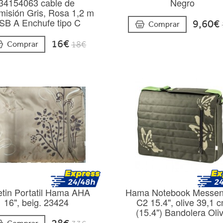
34154063 cable de
Negro
misión Gris, Rosa 1,2 m
SB A Enchufe tipo C
9,60€
Comprar
16€
Comprar
18€
etin Portatil Hama AHA
Hama Notebook Messen
16", beig. 23424
C2 15.4", olive 39,1 
(15.4") Bandolera Oli