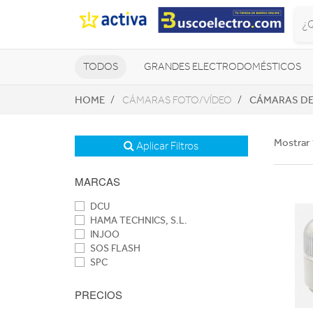
TODOS
GRANDES ELECTRODOMÉSTICOS
HOME
CÁMARAS DE
CÁMARAS FOTO/VÍDEO
TELEVISORES Y REPRODUCTORES
NAVEGADORES GPS
CONSOL
Mostrar 
Aplicar Filtros
MARCAS
DCU
HAMA TECHNICS, S.L.
INJOO
SOS FLASH
SPC
PRECIOS