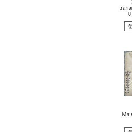
trans
U
Mal