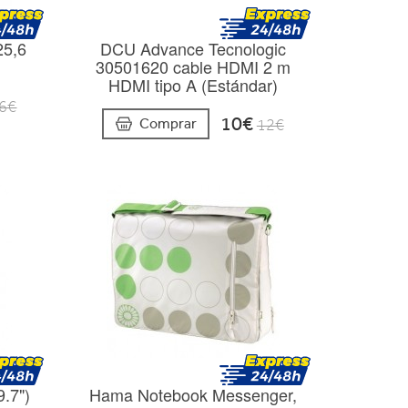
25,6
DCU Advance Tecnologic
s
30501620 cable HDMI 2 m
HDMI tipo A (Estándar)
6€
10€
Comprar
12€
.7")
Hama Notebook Messenger,