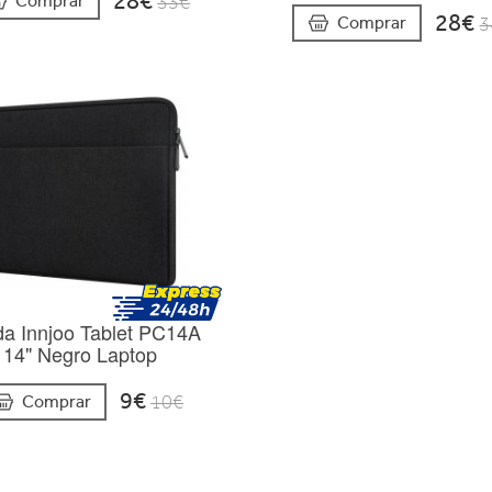
28€
Comprar
33€
28€
Comprar
3
a Innjoo Tablet PC14A
14" Negro Laptop
9€
Comprar
10€