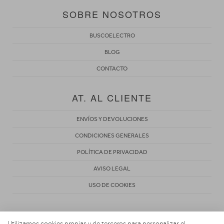
SOBRE NOSOTROS
BUSCOELECTRO
BLOG
CONTACTO
AT. AL CLIENTE
ENVÍOS Y DEVOLUCIONES
CONDICIONES GENERALES
POLÍTICA DE PRIVACIDAD
AVISO LEGAL
USO DE COOKIES
Utilizamos cookies propias y de terceros para personalizar el