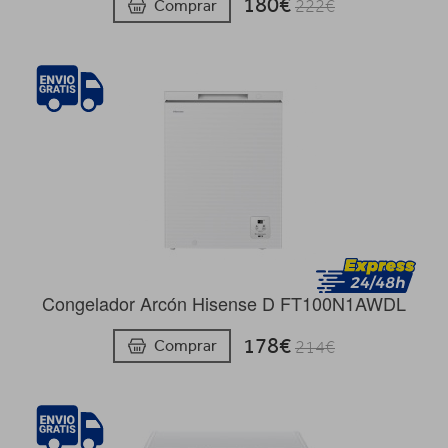
180€
Comprar
222€
Congelador Arcón Hisense D FT100N1AWDL
178€
Comprar
214€