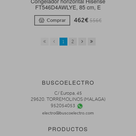
Congelador horizontal Hisense
FT546D4AWLYE, 85 cm, E
462€
Comprar
556€
1
2
BUSCOELECTRO
C/ Europa, 45
29620. TORREMOLINOS (MALAGA)
952054053
electro@buscoelectro.com
PRODUCTOS