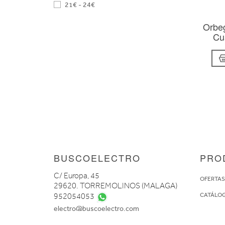
21€ - 24€
Orbe
Cu
BUSCOELECTRO
PRO
C/ Europa, 45
OFERTA
29620. TORREMOLINOS (MALAGA)
CATÁLO
952054053
electro@buscoelectro.com