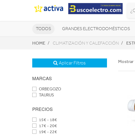
TODOS
GRANDES ELECTRODOMÉSTICOS
HOME
EST
CLIMATIZACIÓN Y CALEFACCIÓN
TELEVISORES Y REPRODUCTORES
NAVEGADORES GPS
CONSOL
Mostrar 
Aplicar Filtros
MARCAS
ORBEGOZO
TAURUS
PRECIOS
15€ - 18€
17€ - 20€
19€ - 22€