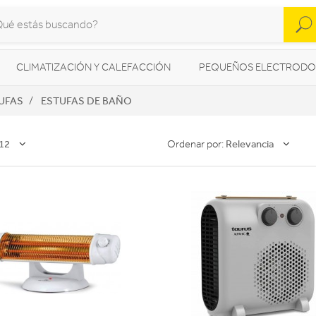
CLIMATIZACIÓN Y CALEFACCIÓN
PEQUEÑOS ELECTRODO
UFAS
ESTUFAS DE BAÑO
SONIDO / AUDIO
CÁMARAS FOTO/VÍDEO
TELEFONÍA
AS
ILUMINACIÓN
HIGIENE Y SALUD
ENERGÍA
12
Relevancia
Ordenar por: