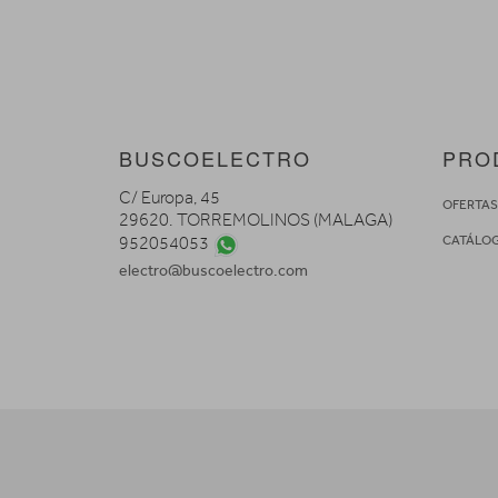
BUSCOELECTRO
PRO
C/ Europa, 45
OFERTA
29620. TORREMOLINOS (MALAGA)
CATÁLO
952054053
electro@buscoelectro.com