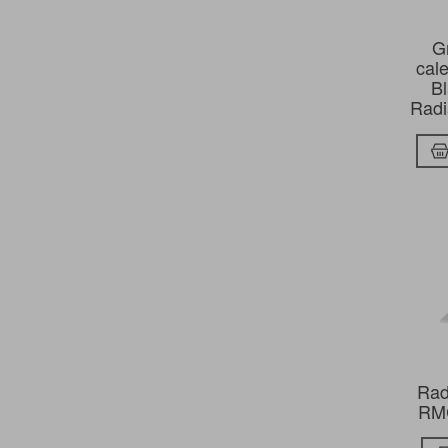
G
cale
B
Radi
Rad
RMC