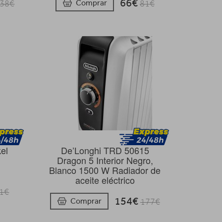
66€
Comprar
38€
81€
el
De’Longhi TRD 50615
Dragon 5 Interior Negro,
Blanco 1500 W Radiador de
aceite eléctrico
1€
154€
Comprar
177€