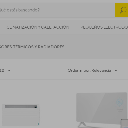
CLIMATIZACIÓN Y CALEFACCIÓN
PEQUEÑOS ELECTRODO
SONIDO / AUDIO
CÁMARAS FOTO/VÍDEO
TELEFONÍA
SORES TÉRMICOS Y RADIADORES
AS
ILUMINACIÓN
HIGIENE Y SALUD
ENERGÍA
12
Relevancia
Ordenar por: