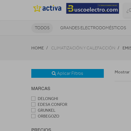
TODOS
GRANDES ELECTRODOMÉSTICOS
TELEVISORES Y REPRODUCTORES
HOME
EMI
CLIMATIZACIÓN Y CALEFACCIÓN
NAVEGADORES GPS
CONSOL
Mostrar 
Aplicar Filtros
MARCAS
DELONGHI
EDESA CONFOR
GRUNKEL
ORBEGOZO
PRECIOS