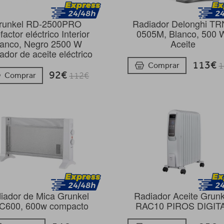
runkel RD-2500PRO
Radiador Delonghi T
factor eléctrico Interior
0505M, Blanco, 500 
lanco, Negro 2500 W
Aceite
ador de aceite eléctrico
113€
Comprar
1
92€
Comprar
112€
iador de Mica Grunkel
Radiador Aceite Grunk
600, 600w compacto
RAC10 PIROS DIGIT