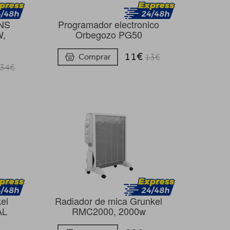
RNS
Programador electronico
W,
Orbegozo PG50
11€
Comprar
13€
34€
el
Radiador de mica Grunkel
AL
RMC2000, 2000w