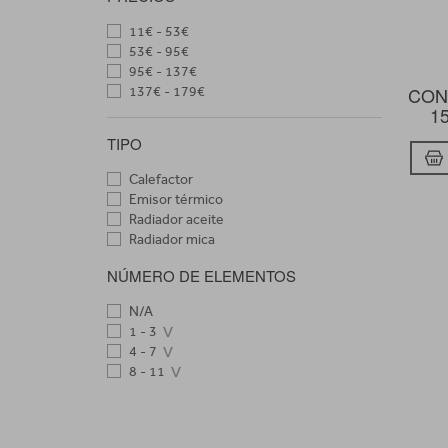
11€ - 53€
53€ - 95€
95€ - 137€
CON
137€ - 179€
1
TIPO
Calefactor
Emisor térmico
Radiador aceite
Radiador mica
NÚMERO DE ELEMENTOS
N/A
1 - 3
4 - 7
8 - 11