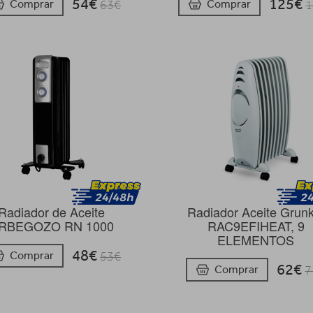
54€
125€
Comprar
Comprar
63€
1
Radiador de Aceite
Radiador Aceite Grunk
RBEGOZO RN 1000
RAC9EFIHEAT, 9
ELEMENTOS
48€
Comprar
53€
62€
Comprar
7