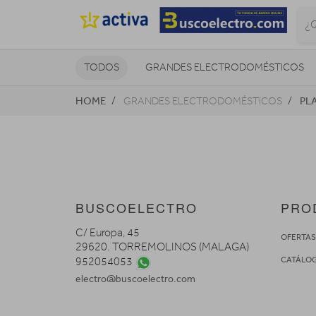
TODOS
GRANDES ELECTRODOMÉSTICOS
HOME
PL
GRANDES ELECTRODOMÉSTICOS
TELEVISORES Y REPRODUCTORES
NAVEGADORES GPS
CONSOL
BUSCOELECTRO
PRO
C/ Europa, 45
OFERTA
29620. TORREMOLINOS (MALAGA)
CATÁLO
952054053
electro@buscoelectro.com