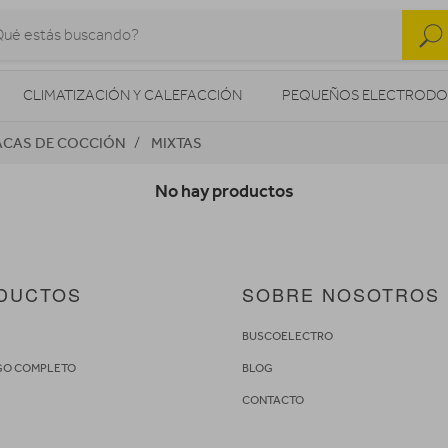
CLIMATIZACIÓN Y CALEFACCIÓN
PEQUEÑOS ELECTRODO
ACAS DE COCCIÓN
MIXTAS
SONIDO / AUDIO
CÁMARAS FOTO/VÍDEO
TELEFONÍA
No hay productos
AS
ILUMINACIÓN
HIGIENE Y SALUD
ENERGÍA
DUCTOS
SOBRE NOSOTROS
S
BUSCOELECTRO
GO COMPLETO
BLOG
CONTACTO